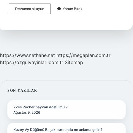
Motor
Devamını okuyun
Yorum Bırak
Rektefiye
Olursa
Ne
Olur
https://www.nethane.net
https://megaplan.com.tr
https://ozgulyayinlari.com.tr
Sitemap
SIDEBAR
SON YAZILAR
Yves Rocher hayvan dostu mu ?
Ağustos 9, 2026
Kuzey Ay Düğümü Başak burcunda ne anlama gelir ?