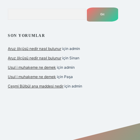
Arama
SON YORUMLAR
Aruz ölçüsü nedir nasıl bulunur
için
admin
Aruz ölçüsü nedir nasıl bulunur
için
Sinan
Usul i muhakeme ne demek
için
admin
Usul i muhakeme ne demek
için
Paşa
Çeşmi Bülbül ana maddesi nedir
için
admin
et giriş
betexper