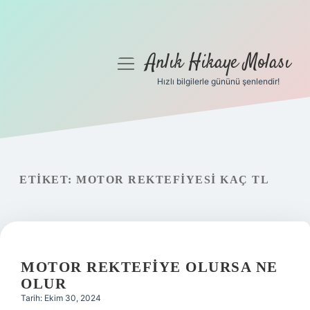
Anlık Hikaye Molası
menüyü
aç
Hızlı bilgilerle gününü şenlendir!
Anasayfa
Gizlilik Politikası
Yasal Uyarı
ETIKET:
MOTOR REKTEFIYESI KAÇ TL
Hakkımızda
MOTOR REKTEFIYE OLURSA NE
OLUR
Tarih: Ekim 30, 2024