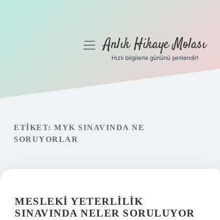
Anlık Hikaye Molası
menüyü
aç
Hızlı bilgilerle gününü şenlendir!
Anasayfa
Gizlilik Politikası
Yasal Uyarı
ETIKET:
MYK SINAVINDA NE
SORUYORLAR
Hakkımızda
MESLEKI YETERLILIK
SINAVINDA NELER SORULUYOR