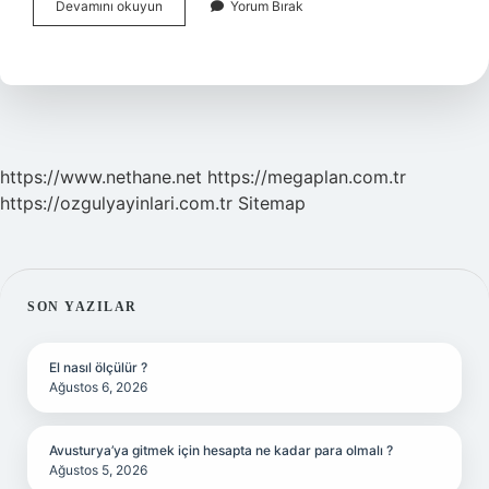
Mesleki
Devamını okuyun
Yorum Bırak
Yeterlilik
Sınavında
Neler
Soruluyor
https://www.nethane.net
https://megaplan.com.tr
https://ozgulyayinlari.com.tr
Sitemap
SIDEBAR
SON YAZILAR
El nasıl ölçülür ?
Ağustos 6, 2026
Avusturya’ya gitmek için hesapta ne kadar para olmalı ?
Ağustos 5, 2026