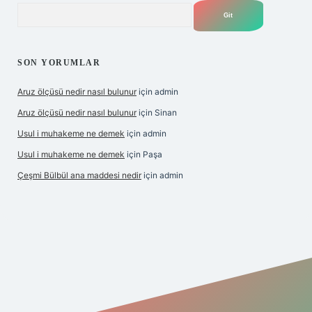
Arama
SON YORUMLAR
Aruz ölçüsü nedir nasıl bulunur
için
admin
Aruz ölçüsü nedir nasıl bulunur
için
Sinan
Usul i muhakeme ne demek
için
admin
Usul i muhakeme ne demek
için
Paşa
Çeşmi Bülbül ana maddesi nedir
için
admin
et giriş
betexper