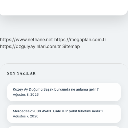
Reflüye
Iyi
Gelir
Mi
https://www.nethane.net
https://megaplan.com.tr
https://ozgulyayinlari.com.tr
Sitemap
SIDEBAR
SON YAZILAR
Kuzey Ay Düğümü Başak burcunda ne anlama gelir ?
Ağustos 8, 2026
Mercedes c200d AVANTGARDE’ın yakıt tüketimi nedir ?
Ağustos 7, 2026