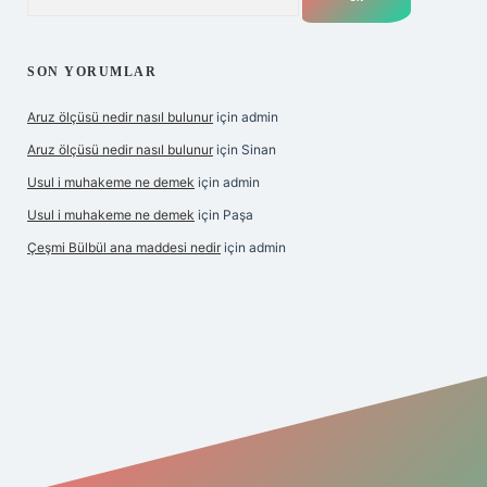
SON YORUMLAR
Aruz ölçüsü nedir nasıl bulunur
için
admin
Aruz ölçüsü nedir nasıl bulunur
için
Sinan
Usul i muhakeme ne demek
için
admin
Usul i muhakeme ne demek
için
Paşa
Çeşmi Bülbül ana maddesi nedir
için
admin
bet giriş
grandoperabet giriş
betexper