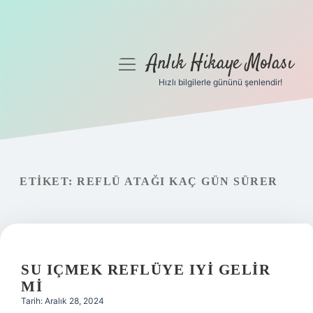
Anlık Hikaye Molası
menüyü
aç
Hızlı bilgilerle gününü şenlendir!
Anasayfa
Gizlilik Politikası
Yasal Uyarı
ETIKET:
REFLÜ ATAĞI KAÇ GÜN SÜRER
Hakkımızda
SU IÇMEK REFLÜYE IYI GELIR
MI
Tarih: Aralık 28, 2024