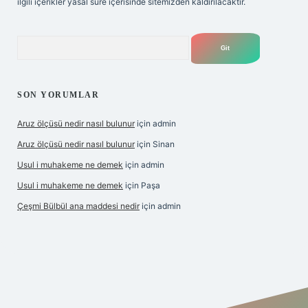
ilgili içerikler yasal süre içerisinde sitemizden kaldırılacaktır.
Arama
SON YORUMLAR
Aruz ölçüsü nedir nasıl bulunur
için
admin
Aruz ölçüsü nedir nasıl bulunur
için
Sinan
Usul i muhakeme ne demek
için
admin
Usul i muhakeme ne demek
için
Paşa
Çeşmi Bülbül ana maddesi nedir
için
admin
et giriş
betexper