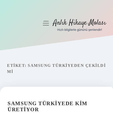
Anlık Hikaye Molası
menüyü
aç
Hızlı bilgilerle gününü şenlendir!
Anasayfa
Gizlilik Politikası
Yasal Uyarı
ETIKET:
SAMSUNG TÜRKIYEDEN ÇEKILDI
MI
Hakkımızda
SAMSUNG TÜRKIYEDE KIM
ÜRETIYOR