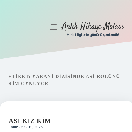
Anlık Hikaye Molası
menüyü
aç
Hızlı bilgilerle gününü şenlendir!
Anasayfa
Gizlilik Politikası
Yasal Uyarı
ETIKET:
YABANI DIZISINDE ASI ROLÜNÜ
KIM OYNUYOR
Hakkımızda
ASI KIZ KIM
Tarih: Ocak 19, 2025