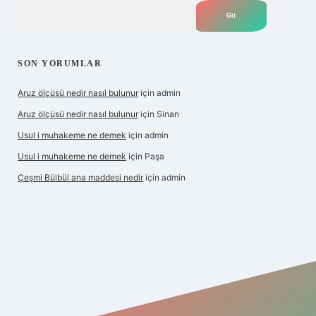
Arama
SON YORUMLAR
Aruz ölçüsü nedir nasıl bulunur
için
admin
Aruz ölçüsü nedir nasıl bulunur
için
Sinan
Usul i muhakeme ne demek
için
admin
Usul i muhakeme ne demek
için
Paşa
Çeşmi Bülbül ana maddesi nedir
için
admin
et giriş
betexper