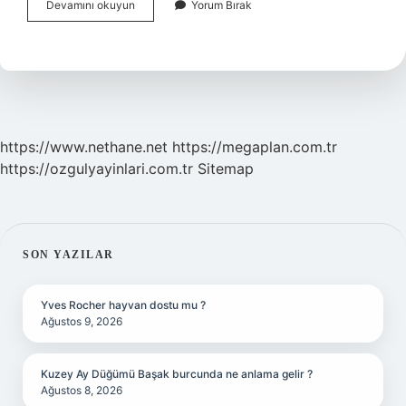
Asi
Devamını okuyun
Yorum Bırak
Kız
Kim
https://www.nethane.net
https://megaplan.com.tr
https://ozgulyayinlari.com.tr
Sitemap
SIDEBAR
SON YAZILAR
Yves Rocher hayvan dostu mu ?
Ağustos 9, 2026
Kuzey Ay Düğümü Başak burcunda ne anlama gelir ?
Ağustos 8, 2026