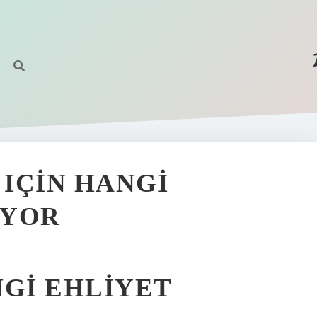
IÇIN HANGI
IYOR
NGI EHLIYET