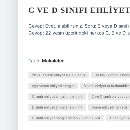
C VE D SINIFI EHLIYE
Cevap: Evet, alabilirsiniz. Soru: E veya D sını
Cevap: 22 yaşın üzerindeki herkes C, E ve D sınıf
Tarih:
Makaleler
2024 D Sınıfı ehliyet Ne Kullanılır
30 kişilik otobüs hangi
Ağır vasıta ehliyeti hangisi
B sınıfı ehliyet tır kullanabilir
C sınıfı ehliyet tır kullanabilir mi
C ve D sınıfı ehliyet ayn
D sınıfı ehliyet tır kullanabilir mi
Dorse ehliyeti ne kadar
G sınıfı ehliyet hangi araçları kullanır 2024
Tır ehliyeti