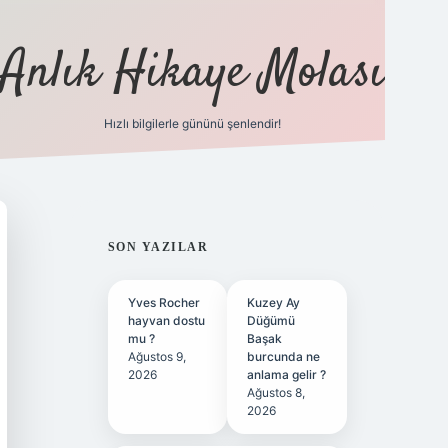
Anlık Hikaye Molası
Hızlı bilgilerle gününü şenlendir!
ilbet yeni giriş
ilbet giriş
grand
SIDEBAR
SON YAZILAR
Yves Rocher
Kuzey Ay
hayvan dostu
Düğümü
mu ?
Başak
Ağustos 9,
burcunda ne
2026
anlama gelir ?
Ağustos 8,
2026