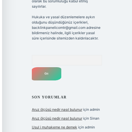
olarak bu sorumluluğu kabul etmiş
sayılırlar.
Hukuka ve yasal düzenlemelere aykırı
olduğunu düşündüğünüz içerikleri,
backlinkpanelicomtr@gmail.com
adresine
bildirmeniz halinde, ilgili içerikler yasal
süre içerisinde sitemizden kaldırılacaktır.
Arama
SON YORUMLAR
Aruz ölçüsü nedir nasıl bulunur
için
admin
Aruz ölçüsü nedir nasıl bulunur
için
Sinan
Usul i muhakeme ne demek
için
admin