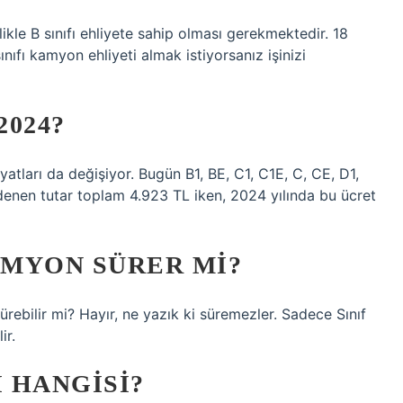
kle B sınıfı ehliyete sahip olması gerekmektedir. 18
sınıfı kamyon ehliyeti almak istiyorsanız işinizi
2024?
fiyatları da değişiyor. Bugün B1, BE, C1, C1E, C, CE, D1,
denen tutar toplam 4.923 TL iken, 2024 yılında bu ücret
AMYON SÜRER MI?
sürebilir mi? Hayır, ne yazık ki süremezler. Sadece Sınıf
ir.
I HANGISI?