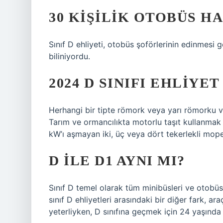
30 KIŞILIK OTOBÜS H
Sınıf D ehliyeti, otobüs şoförlerinin edinmesi 
biliniyordu.
2024 D SINIFI EHLIYE
Herhangi bir tipte römork veya yarı römorku ve
Tarım ve ormancılıkta motorlu taşıt kullanmak 
kW’ı aşmayan iki, üç veya dört tekerlekli mope
D ILE D1 AYNI MI?
Sınıf D temel olarak tüm minibüsleri ve otobüsl
sınıf D ehliyetleri arasındaki bir diğer fark, ar
yeterliyken, D sınıfına geçmek için 24 yaşında