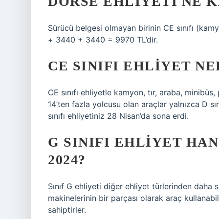
DORSE EHLIYETI NE 
Sürücü belgesi olmayan birinin CE sınıfı (kam
+ 3440 + 3440 = 9970 TL’dir.
CE SINIFI EHLIYET N
CE sınıfı ehliyetle kamyon, tır, araba, minibüs,
14’ten fazla yolcusu olan araçlar yalnızca D sını
sınıfı ehliyetiniz 28 Nisan’da sona erdi.
G SINIFI EHLIYET HA
2024?
Sınıf G ehliyeti diğer ehliyet türlerinden daha sp
makinelerinin bir parçası olarak araç kullanabi
sahiptirler.