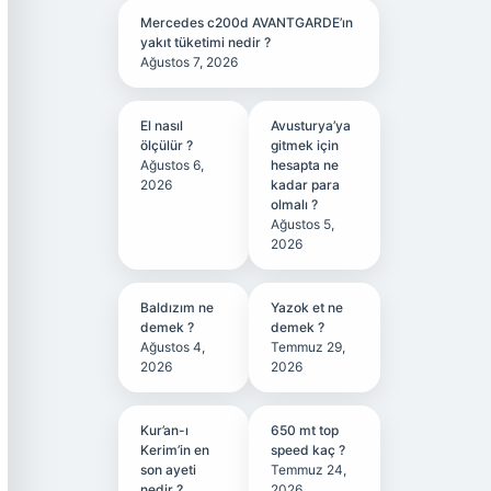
Mercedes c200d AVANTGARDE’ın
yakıt tüketimi nedir ?
Ağustos 7, 2026
El nasıl
Avusturya’ya
ölçülür ?
gitmek için
Ağustos 6,
hesapta ne
2026
kadar para
olmalı ?
Ağustos 5,
2026
Baldızım ne
Yazok et ne
demek ?
demek ?
Ağustos 4,
Temmuz 29,
2026
2026
Kur’an-ı
650 mt top
Kerim’in en
speed kaç ?
son ayeti
Temmuz 24,
nedir ?
2026