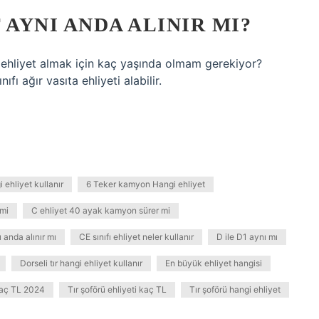
T AYNI ANDA ALINIR MI?
fı ehliyet almak için kaç yaşında olmam gerekiyor?
ı ağır vasıta ehliyeti alabilir.
 ehliyet kullanır
6 Teker kamyon Hangi ehliyet
 mi
C ehliyet 40 ayak kamyon sürer mi
ı anda alınır mı
CE sınıfı ehliyet neler kullanır
D ile D1 aynı mı
Dorseli tır hangi ehliyet kullanır
En büyük ehliyet hangisi
 kaç TL 2024
Tır şoförü ehliyeti kaç TL
Tır şoförü hangi ehliyet