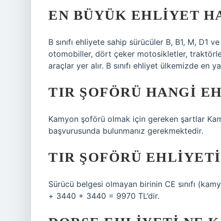
EN BÜYÜK EHLIYET H
B sınıfı ehliyete sahip sürücüler B, B1, M, D1 ve 
otomobiller, dört çeker motosikletler, traktör
araçlar yer alır. B sınıfı ehliyet ülkemizde en yay
TIR ŞOFÖRÜ HANGI E
Kamyon şoförü olmak için gereken şartlar Kamy
başvurusunda bulunmanız gerekmektedir.
TIR ŞOFÖRÜ EHLIYETI
Sürücü belgesi olmayan birinin CE sınıfı (kam
+ 3440 + 3440 = 9970 TL’dir.