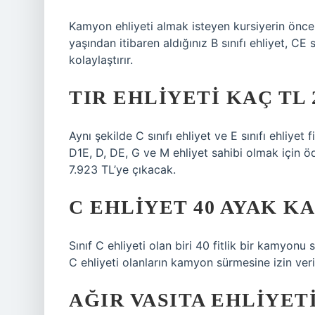
Kamyon ehliyeti almak isteyen kursiyerin önceli
yaşından itibaren aldığınız B sınıfı ehliyet, CE 
kolaylaştırır.
TIR EHLIYETI KAÇ TL 
Aynı şekilde C sınıfı ehliyet ve E sınıfı ehliyet 
D1E, D, DE, G ve M ehliyet sahibi olmak için ö
7.923 TL’ye çıkacak.
C EHLIYET 40 AYAK K
Sınıf C ehliyeti olan biri 40 fitlik bir kamyonu 
C ehliyeti olanların kamyon sürmesine izin veril
AĞIR VASITA EHLIYET