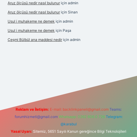
Aruz ölçüsü nedir nasıl bulunur
için
admin
Aruz ölçüsü nedir nasıl bulunur
için
Sinan
Usul i muhakeme ne demek
için
admin
Usul i muhakeme ne demek
için
Paşa
Çeşmi Bülbül ana maddesi nedir
için
admin
exper
Reklam ve İletişim:
E-mail:
backlinkpaneli@gmail.com
Teams:
forumhizmeti@gmail.com
Whatsapp: 0262 606 0 726
Telegram:
@karabul
Yasal Uyarı:
Sitemiz, 5651 Sayılı Kanun gereğince Bilgi Teknolojileri