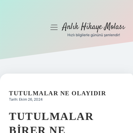
Anlık Hikaye Molası
menüyü
aç
Hızlı bilgilerle gününü şenlendir!
Anasayfa
Gizlilik Politikası
Yasal Uyarı
Hakkımızda
TUTULMALAR NE OLAYIDIR
Tarih: Ekim 26, 2024
TUTULMALAR
BIRER NE