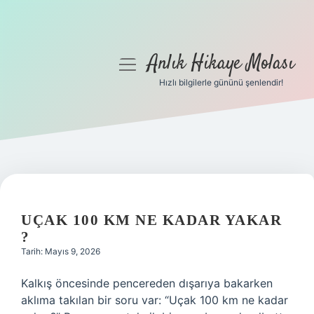
Anlık Hikaye Molası
menüyü
aç
Hızlı bilgilerle gününü şenlendir!
Anasayfa
Gizlilik Politikası
Yasal Uyarı
Hakkımızda
UÇAK 100 KM NE KADAR YAKAR
?
Tarih: Mayıs 9, 2026
Kalkış öncesinde pencereden dışarıya bakarken
aklıma takılan bir soru var: “Uçak 100 km ne kadar