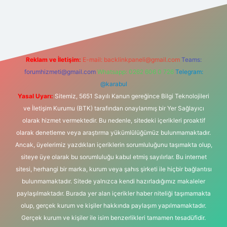
texper
Reklam ve İletişim:
E-mail:
backlinkpaneli@gmail.com
Teams:
forumhizmeti@gmail.com
Whatsapp: 0262 606 0 726
Telegram:
@karabul
Yasal Uyarı:
Sitemiz, 5651 Sayılı Kanun gereğince Bilgi Teknolojileri
ve İletişim Kurumu (BTK) tarafından onaylanmış bir Yer Sağlayıcı
olarak hizmet vermektedir. Bu nedenle, sitedeki içerikleri proaktif
olarak denetleme veya araştırma yükümlülüğümüz bulunmamaktadır.
Ancak, üyelerimiz yazdıkları içeriklerin sorumluluğunu taşımakta olup,
siteye üye olarak bu sorumluluğu kabul etmiş sayılırlar. Bu internet
sitesi, herhangi bir marka, kurum veya şahıs şirketi ile hiçbir bağlantısı
bulunmamaktadır. Sitede yalnızca kendi hazırladığımız makaleler
paylaşılmaktadır. Burada yer alan içerikler haber niteliği taşımamakta
olup, gerçek kurum ve kişiler hakkında paylaşım yapılmamaktadır.
Gerçek kurum ve kişiler ile isim benzerlikleri tamamen tesadüfidir.