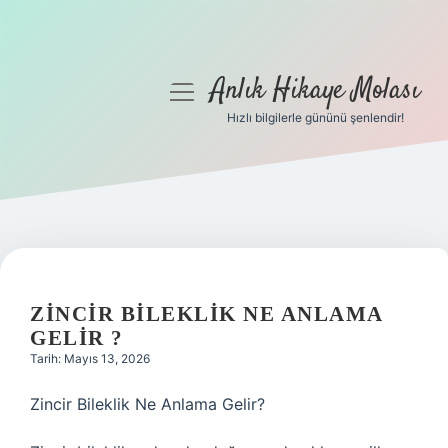
Anlık Hikaye Molası
menüyü
aç
Hızlı bilgilerle gününü şenlendir!
Anasayfa
Gizlilik Politikası
Yasal Uyarı
Hakkımızda
ZINCIR BILEKLIK NE ANLAMA
GELIR ?
Tarih: Mayıs 13, 2026
Zincir Bileklik Ne Anlama Gelir?