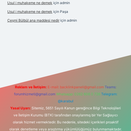
Usul i muhakeme ne demek
için
admin
Usul i muhakeme ne demek
için
Paşa
Çeşmi Bülbül ana maddesi nedir
için
admin
etexper
Reklam ve İletişim:
E-mail:
backlinkpaneli@gmail.com
Teams:
forumhizmeti@gmail.com
Whatsapp: 0262 606 0 726
Telegram:
@karabul
Yasal Uyarı:
Sitemiz, 5651 Sayılı Kanun gereğince Bilgi Teknolojileri
ve İletişim Kurumu (BTK) tarafından onaylanmış bir Yer Sağlayıcı
olarak hizmet vermektedir. Bu nedenle, sitedeki içerikleri proaktif
olarak denetleme veya araştırma yükümlülüğümüz bulunmamaktadır.