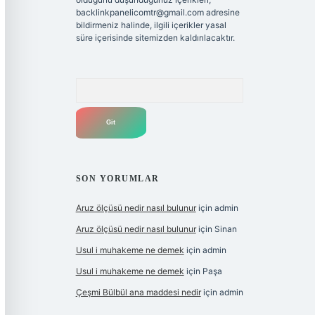
backlinkpanelicomtr@gmail.com
adresine
bildirmeniz halinde, ilgili içerikler yasal
süre içerisinde sitemizden kaldırılacaktır.
Arama
SON YORUMLAR
Aruz ölçüsü nedir nasıl bulunur
için
admin
Aruz ölçüsü nedir nasıl bulunur
için
Sinan
Usul i muhakeme ne demek
için
admin
Usul i muhakeme ne demek
için
Paşa
Çeşmi Bülbül ana maddesi nedir
için
admin