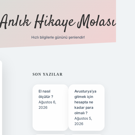
Anlık Hikaye Molası
Hızlı bilgilerle gününü şenlendir!
ilbet yeni giriş
ilbet giriş
grando
SIDEBAR
SON YAZILAR
El nasıl
Avusturya’ya
ölçülür ?
gitmek için
Ağustos 6,
hesapta ne
2026
kadar para
olmalı ?
Ağustos 5,
2026