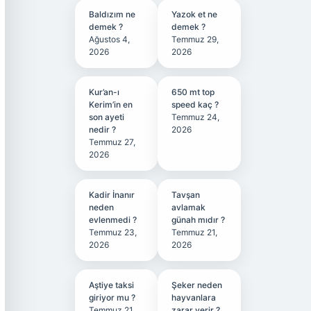
Baldızım ne
Yazok et ne
demek ?
demek ?
Ağustos 4,
Temmuz 29,
2026
2026
Kur’an-ı
650 mt top
Kerim’in en
speed kaç ?
son ayeti
Temmuz 24,
nedir ?
2026
Temmuz 27,
2026
Kadir İnanır
Tavşan
neden
avlamak
evlenmedi ?
günah mıdır ?
Temmuz 23,
Temmuz 21,
2026
2026
Aştiye taksi
Şeker neden
giriyor mu ?
hayvanlara
Temmuz 21,
zarar verir ?