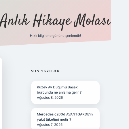
Anlık Hikaye Molası
Hızlı bilgilerle gününü şenlendir!
ilbet yeni giriş
ilbet giriş
gra
SIDEBAR
SON YAZILAR
Kuzey Ay Düğümü Başak
burcunda ne anlama gelir ?
Ağustos 8, 2026
Mercedes c200d AVANTGARDE’ın
yakıt tüketimi nedir ?
Ağustos 7, 2026