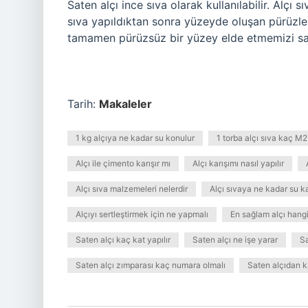
Saten alçı ince sıva olarak kullanılabilir. Alçı s
sıva yapıldıktan sonra yüzeyde oluşan pürüzle
tamamen pürüzsüz bir yüzey elde etmemizi sa
Tarih:
Makaleler
1 kg alçıya ne kadar su konulur
1 torba alçı sıva kaç M2
Alçı ile çimento karışır mı
Alçı karışımı nasıl yapılır
Alçı sıva malzemeleri nelerdir
Alçı sıvaya ne kadar su kat
Alçıyı sertleştirmek için ne yapmalı
En sağlam alçı hangi
Saten alçı kaç kat yapılır
Saten alçı ne işe yarar
Sa
Saten alçı zımparası kaç numara olmalı
Saten alçıdan k