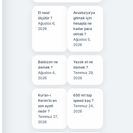
El nasıl
Avusturya’ya
ölçülür ?
gitmek için
Ağustos 6,
hesapta ne
2026
kadar para
olmalı ?
Ağustos 5,
2026
Baldızım ne
Yazok et ne
demek ?
demek ?
Ağustos 4,
Temmuz 29,
2026
2026
Kur’an-ı
650 mt top
Kerim’in en
speed kaç ?
son ayeti
Temmuz 24,
nedir ?
2026
Temmuz 27,
2026