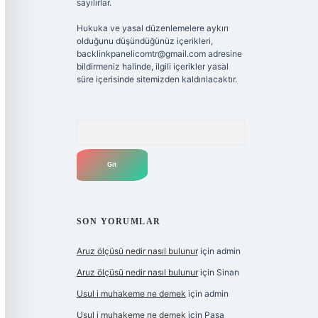
sayılırlar.
Hukuka ve yasal düzenlemelere aykırı
olduğunu düşündüğünüz içerikleri,
backlinkpanelicomtr@gmail.com
adresine
bildirmeniz halinde, ilgili içerikler yasal
süre içerisinde sitemizden kaldırılacaktır.
Arama
SON YORUMLAR
Aruz ölçüsü nedir nasıl bulunur
için
admin
Aruz ölçüsü nedir nasıl bulunur
için
Sinan
Usul i muhakeme ne demek
için
admin
Usul i muhakeme ne demek
için
Paşa