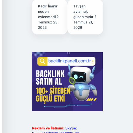
Kadir İnanır
Tavşan
neden
avlamak
evlenmedi ?
günah mıdır ?
Temmuz 23,
Temmuz 21,
2026
2026
Reklam ve İletişim:
Skype: