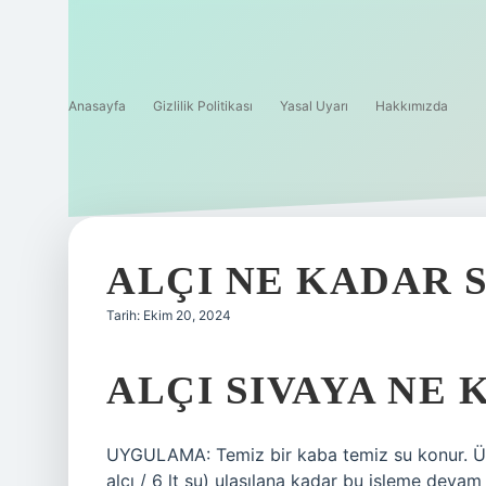
Anasayfa
Gizlilik Politikası
Yasal Uyarı
Hakkımızda
ALÇI NE KADAR 
Tarih: Ekim 20, 2024
ALÇI SIVAYA NE 
UYGULAMA: Temiz bir kaba temiz su konur. Üzeri
alçı / 6 lt su) ulaşılana kadar bu işleme devam e