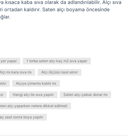
ıva kısaca kaba sıva olarak da adlandırılabilir. Alçı sıva
ri ortadan kaldırır. Saten alçı boyama öncesinde
ğlar.
 yer yapar
1 torba saten alçı kaç m2 sıva yapar
Alçı mı kara sıva mı
Alçı ölçüsü nasıl alınır
ılır
Alçıya çimento katılır mı
si
Hangi alçı ile sıva yapılır
Saten alçı çabuk donar mı
ten alçı yaparken nelere dikkat edilmeli
aç saat sonra boya yapılır