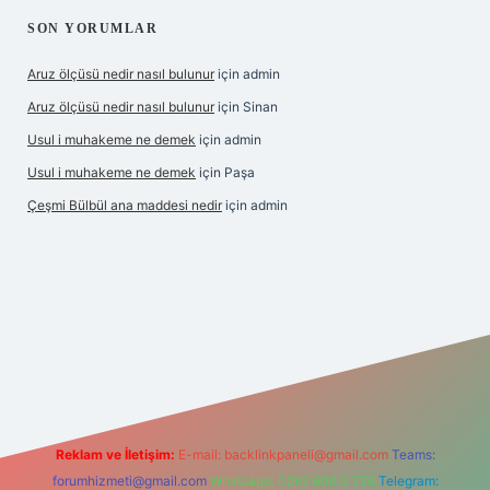
SON YORUMLAR
Aruz ölçüsü nedir nasıl bulunur
için
admin
Aruz ölçüsü nedir nasıl bulunur
için
Sinan
Usul i muhakeme ne demek
için
admin
Usul i muhakeme ne demek
için
Paşa
Çeşmi Bülbül ana maddesi nedir
için
admin
iriş
grandoperabet giriş
betexper
Reklam ve İletişim:
E-mail:
backlinkpaneli@gmail.com
Teams:
forumhizmeti@gmail.com
Whatsapp: 0262 606 0 726
Telegram: