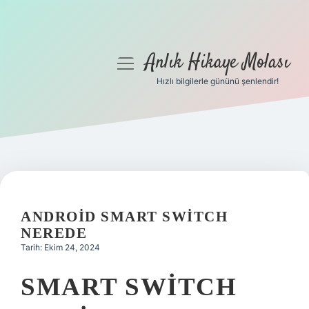
Anlık Hikaye Molası
menüyü
aç
Hızlı bilgilerle gününü şenlendir!
Anasayfa
Gizlilik Politikası
Yasal Uyarı
Hakkımızda
ANDROID SMART SWITCH
NEREDE
Tarih: Ekim 24, 2024
SMART SWITCH