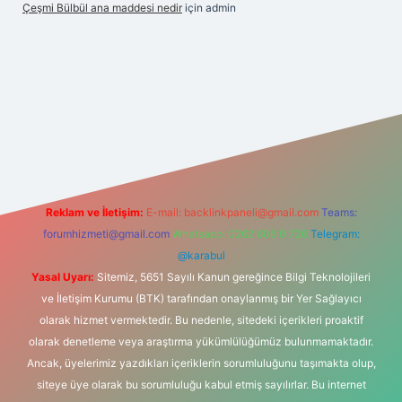
Çeşmi Bülbül ana maddesi nedir
için
admin
iriş
betexper
Reklam ve İletişim:
E-mail:
backlinkpaneli@gmail.com
Teams:
forumhizmeti@gmail.com
Whatsapp: 0262 606 0 726
Telegram:
@karabul
Yasal Uyarı:
Sitemiz, 5651 Sayılı Kanun gereğince Bilgi Teknolojileri
ve İletişim Kurumu (BTK) tarafından onaylanmış bir Yer Sağlayıcı
olarak hizmet vermektedir. Bu nedenle, sitedeki içerikleri proaktif
olarak denetleme veya araştırma yükümlülüğümüz bulunmamaktadır.
Ancak, üyelerimiz yazdıkları içeriklerin sorumluluğunu taşımakta olup,
siteye üye olarak bu sorumluluğu kabul etmiş sayılırlar. Bu internet