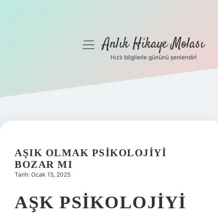
Anlık Hikaye Molası
menüyü
aç
Hızlı bilgilerle gününü şenlendir!
Anasayfa
Gizlilik Politikası
Yasal Uyarı
Hakkımızda
AŞIK OLMAK PSIKOLOJIYI
BOZAR MI
Tarih: Ocak 15, 2025
AŞK PSIKOLOJIYI