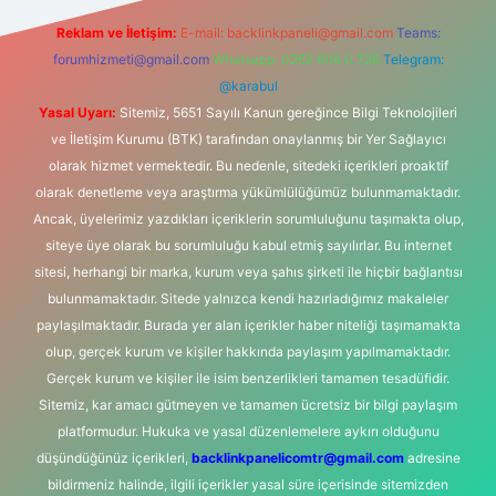
Reklam ve İletişim:
E-mail:
backlinkpaneli@gmail.com
Teams:
forumhizmeti@gmail.com
Whatsapp: 0262 606 0 726
Telegram:
@karabul
Yasal Uyarı:
Sitemiz, 5651 Sayılı Kanun gereğince Bilgi Teknolojileri
ve İletişim Kurumu (BTK) tarafından onaylanmış bir Yer Sağlayıcı
olarak hizmet vermektedir. Bu nedenle, sitedeki içerikleri proaktif
olarak denetleme veya araştırma yükümlülüğümüz bulunmamaktadır.
Ancak, üyelerimiz yazdıkları içeriklerin sorumluluğunu taşımakta olup,
siteye üye olarak bu sorumluluğu kabul etmiş sayılırlar. Bu internet
sitesi, herhangi bir marka, kurum veya şahıs şirketi ile hiçbir bağlantısı
bulunmamaktadır. Sitede yalnızca kendi hazırladığımız makaleler
paylaşılmaktadır. Burada yer alan içerikler haber niteliği taşımamakta
olup, gerçek kurum ve kişiler hakkında paylaşım yapılmamaktadır.
Gerçek kurum ve kişiler ile isim benzerlikleri tamamen tesadüfidir.
Sitemiz, kar amacı gütmeyen ve tamamen ücretsiz bir bilgi paylaşım
platformudur. Hukuka ve yasal düzenlemelere aykırı olduğunu
düşündüğünüz içerikleri,
backlinkpanelicomtr@gmail.com
adresine
bildirmeniz halinde, ilgili içerikler yasal süre içerisinde sitemizden