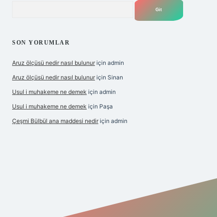
Arama
SON YORUMLAR
Aruz ölçüsü nedir nasıl bulunur
için
admin
Aruz ölçüsü nedir nasıl bulunur
için
Sinan
Usul i muhakeme ne demek
için
admin
Usul i muhakeme ne demek
için
Paşa
Çeşmi Bülbül ana maddesi nedir
için
admin
exper