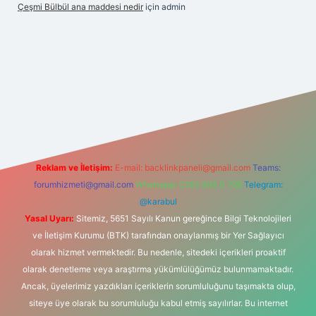
Çeşmi Bülbül ana maddesi nedir
için
admin
etexper
Reklam ve İletişim:
E-mail:
backlinkpaneli@gmail.com
Teams:
forumhizmeti@gmail.com
Whatsapp: 0262 606 0 726
Telegram:
@karabul
Yasal Uyarı:
Sitemiz, 5651 Sayılı Kanun gereğince Bilgi Teknolojileri
ve İletişim Kurumu (BTK) tarafından onaylanmış bir Yer Sağlayıcı
olarak hizmet vermektedir. Bu nedenle, sitedeki içerikleri proaktif
olarak denetleme veya araştırma yükümlülüğümüz bulunmamaktadır.
Ancak, üyelerimiz yazdıkları içeriklerin sorumluluğunu taşımakta olup,
siteye üye olarak bu sorumluluğu kabul etmiş sayılırlar. Bu internet