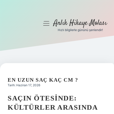
Anlık Hikaye Molası
menüyü
aç
Hızlı bilgilerle gününü şenlendir!
Anasayfa
Gizlilik Politikası
Yasal Uyarı
Hakkımızda
EN UZUN SAÇ KAÇ CM ?
Tarih: Haziran 17, 2026
SAÇIN ÖTESINDE:
KÜLTÜRLER ARASINDA