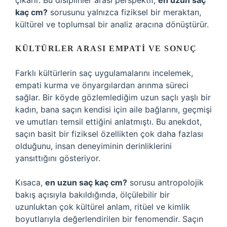
çıkarır. Bu disiplinler arası perspektif,
en uzun saç
kaç cm?
sorusunu yalnızca fiziksel bir meraktan,
kültürel ve toplumsal bir analiz aracına dönüştürür.
KÜLTÜRLER ARASI EMPATI VE SONUÇ
Farklı kültürlerin saç uygulamalarını incelemek,
empati kurma ve önyargılardan arınma süreci
sağlar. Bir köyde gözlemlediğim uzun saçlı yaşlı bir
kadın, bana saçın kendisi için aile bağlarını, geçmişi
ve umutları temsil ettiğini anlatmıştı. Bu anekdot,
saçın basit bir fiziksel özellikten çok daha fazlası
olduğunu, insan deneyiminin derinliklerini
yansıttığını gösteriyor.
Kısaca,
en uzun saç kaç cm?
sorusu antropolojik
bakış açısıyla bakıldığında, ölçülebilir bir
uzunluktan çok kültürel anlam, ritüel ve kimlik
boyutlarıyla değerlendirilen bir fenomendir. Saçın