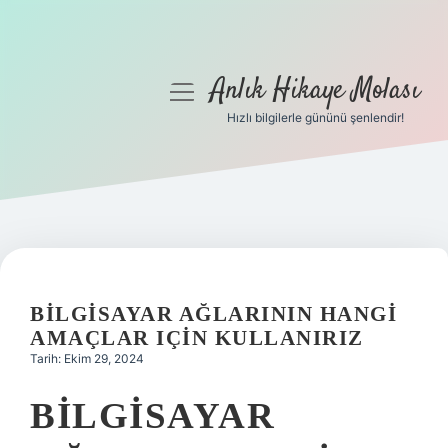
Anlık Hikaye Molası
menüyü
aç
Hızlı bilgilerle gününü şenlendir!
Anasayfa
Gizlilik Politikası
Yasal Uyarı
Hakkımızda
BILGISAYAR AĞLARININ HANGI
AMAÇLAR IÇIN KULLANIRIZ
Tarih: Ekim 29, 2024
BILGISAYAR