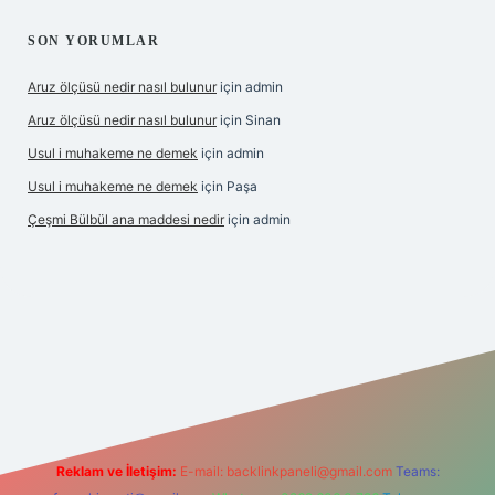
SON YORUMLAR
Aruz ölçüsü nedir nasıl bulunur
için
admin
Aruz ölçüsü nedir nasıl bulunur
için
Sinan
Usul i muhakeme ne demek
için
admin
Usul i muhakeme ne demek
için
Paşa
Çeşmi Bülbül ana maddesi nedir
için
admin
giriş
grandoperabet giriş
betexper
Reklam ve İletişim:
E-mail:
backlinkpaneli@gmail.com
Teams: