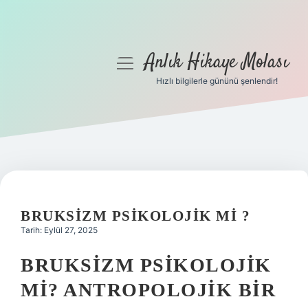
Anlık Hikaye Molası
menüyü
aç
Hızlı bilgilerle gününü şenlendir!
Anasayfa
Gizlilik Politikası
Yasal Uyarı
Hakkımızda
BRUKSIZM PSIKOLOJIK MI ?
Tarih: Eylül 27, 2025
BRUKSIZM PSIKOLOJIK
MI? ANTROPOLOJIK BIR