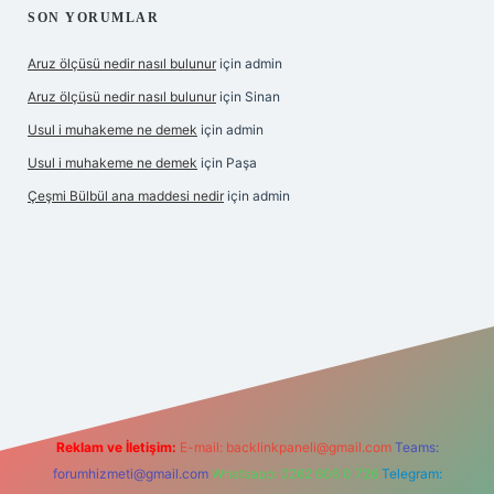
SON YORUMLAR
Aruz ölçüsü nedir nasıl bulunur
için
admin
Aruz ölçüsü nedir nasıl bulunur
için
Sinan
Usul i muhakeme ne demek
için
admin
Usul i muhakeme ne demek
için
Paşa
Çeşmi Bülbül ana maddesi nedir
için
admin
et giriş
betexper
Reklam ve İletişim:
E-mail:
backlinkpaneli@gmail.com
Teams:
forumhizmeti@gmail.com
Whatsapp: 0262 606 0 726
Telegram: