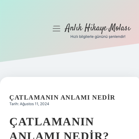
Anlık Hikaye Molası
menüyü
aç
Hızlı bilgilerle gününü şenlendir!
Anasayfa
Gizlilik Politikası
Yasal Uyarı
Hakkımızda
ÇATLAMANIN ANLAMI NEDIR
Tarih: Ağustos 11, 2024
ÇATLAMANIN
ANLAMI NEDIR?