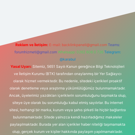
per
Reklam ve İletişim:
E-mail:
backlinkpaneli@gmail.com
Teams:
forumhizmeti@gmail.com
Whatsapp: 0262 606 0 726
Telegram:
@karabul
Yasal Uyarı:
Sitemiz, 5651 Sayılı Kanun gereğince Bilgi Teknolojileri
ve İletişim Kurumu (BTK) tarafından onaylanmış bir Yer Sağlayıcı
olarak hizmet vermektedir. Bu nedenle, sitedeki içerikleri proaktif
olarak denetleme veya araştırma yükümlülüğümüz bulunmamaktadır.
Ancak, üyelerimiz yazdıkları içeriklerin sorumluluğunu taşımakta olup,
siteye üye olarak bu sorumluluğu kabul etmiş sayılırlar. Bu internet
sitesi, herhangi bir marka, kurum veya şahıs şirketi ile hiçbir bağlantısı
bulunmamaktadır. Sitede yalnızca kendi hazırladığımız makaleler
paylaşılmaktadır. Burada yer alan içerikler haber niteliği taşımamakta
olup, gerçek kurum ve kişiler hakkında paylaşım yapılmamaktadır.