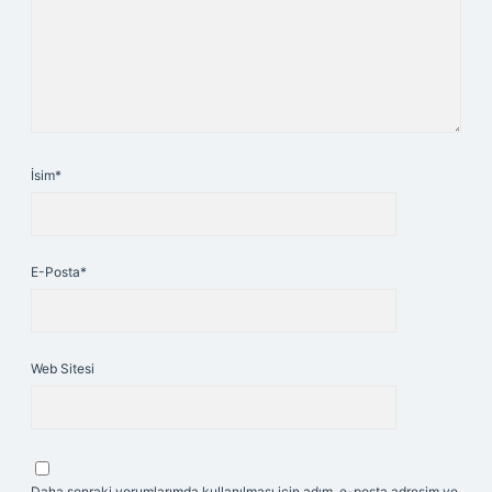
İsim*
E-Posta*
Web Sitesi
Daha sonraki yorumlarımda kullanılması için adım, e-posta adresim ve