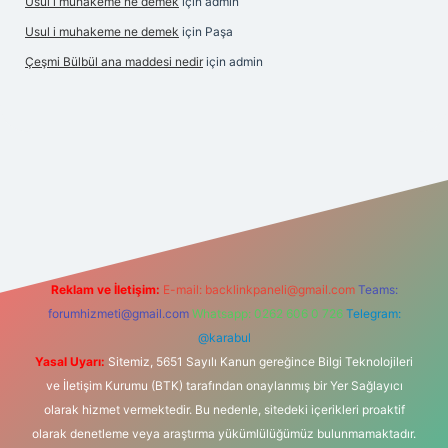
Usul i muhakeme ne demek
için
admin
Usul i muhakeme ne demek
için
Paşa
Çeşmi Bülbül ana maddesi nedir
için
admin
t giriş
grandoperabet giriş
betexper
Reklam ve İletişim:
E-mail:
backlinkpaneli@gmail.com
Teams:
forumhizmeti@gmail.com
Whatsapp: 0262 606 0 726
Telegram:
@karabul
Yasal Uyarı:
Sitemiz, 5651 Sayılı Kanun gereğince Bilgi Teknolojileri
ve İletişim Kurumu (BTK) tarafından onaylanmış bir Yer Sağlayıcı
olarak hizmet vermektedir. Bu nedenle, sitedeki içerikleri proaktif
olarak denetleme veya araştırma yükümlülüğümüz bulunmamaktadır.