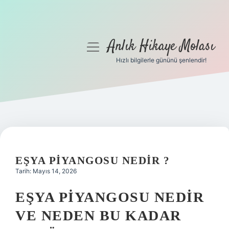
Anlık Hikaye Molası
menüyü
aç
Hızlı bilgilerle gününü şenlendir!
Anasayfa
Gizlilik Politikası
Yasal Uyarı
Hakkımızda
EŞYA PIYANGOSU NEDIR ?
Tarih: Mayıs 14, 2026
EŞYA PIYANGOSU NEDIR
VE NEDEN BU KADAR