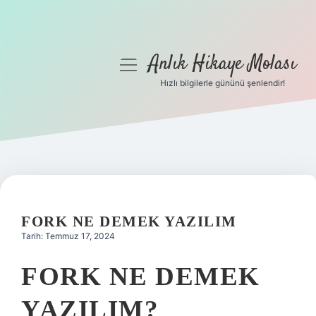
Anlık Hikaye Molası
menüyü
aç
Hızlı bilgilerle gününü şenlendir!
Anasayfa
Gizlilik Politikası
Yasal Uyarı
Hakkımızda
FORK NE DEMEK YAZILIM
Tarih: Temmuz 17, 2024
FORK NE DEMEK
YAZILIM?