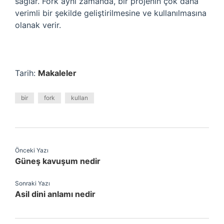
sağlar. Fork aynı zamanda, bir projenin çok daha
verimli bir şekilde geliştirilmesine ve kullanılmasına
olanak verir.
Tarih:
Makaleler
bir
fork
kullan
Önceki Yazı
Güneş kavuşum nedir
Sonraki Yazı
Asil dini anlamı nedir