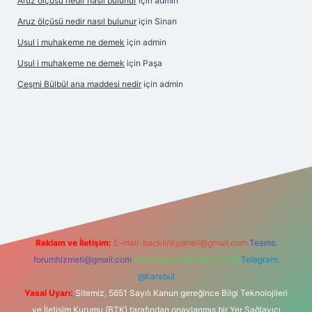
Aruz ölçüsü nedir nasıl bulunur
için
admin
Aruz ölçüsü nedir nasıl bulunur
için
Sinan
Usul i muhakeme ne demek
için
admin
Usul i muhakeme ne demek
için
Paşa
Çeşmi Bülbül ana maddesi nedir
için
admin
exper
Reklam ve İletişim:
E-mail:
backlinkpaneli@gmail.com
Teams:
forumhizmeti@gmail.com
Whatsapp: 0262 606 0 726
Telegram:
@karabul
Yasal Uyarı:
Sitemiz, 5651 Sayılı Kanun gereğince Bilgi Teknolojileri
ve İletişim Kurumu (BTK) tarafından onaylanmış bir Yer Sağlayıcı