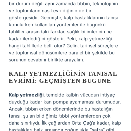
bir durum değil, aynı zamanda tıbbın, teknolojinin
ve toplumların nasıl evrildiğinin de bir
göstergesidir. Geçmişte, kalp hastalıklarının tanısı
konulurken kullanılan yöntemler ile bugünkü
tahliller arasındaki farklar, sağlık bilimlerinin ne
kadar ilerlediğini gösterir. Peki, kalp yetmezliği
hangi tahlillerle belli olur? Gelin, tarihsel süreçlere
ve toplumsal dönüşümlere paralel bir şekilde bu
sorunun cevabını birlikte arayalım.
KALP YETMEZLIĞININ TANISAL
EVRIMI: GEÇMIŞTEN BUGÜNE
Kalp yetmezliği
, temelde kalbin vücudun ihtiyaç
duyduğu kadar kan pompalayamaması durumudur.
Ancak, tıbbın erken dönemlerinde bu hastalığın
tanısı, şu an bildiğimiz tıbbi yöntemlerden çok
daha sınırlıydı. İlk çağlardan Orta Çağ’a kadar, kalp
hastalıkları halk arasında çoğunlukla “safra” gibi