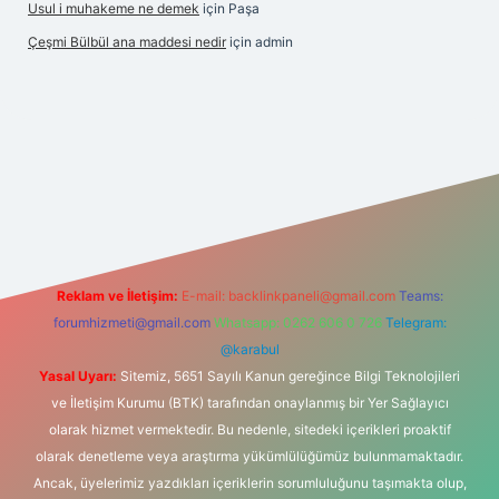
Usul i muhakeme ne demek
için
Paşa
Çeşmi Bülbül ana maddesi nedir
için
admin
betexper
Reklam ve İletişim:
E-mail:
backlinkpaneli@gmail.com
Teams:
forumhizmeti@gmail.com
Whatsapp: 0262 606 0 726
Telegram:
@karabul
Yasal Uyarı:
Sitemiz, 5651 Sayılı Kanun gereğince Bilgi Teknolojileri
ve İletişim Kurumu (BTK) tarafından onaylanmış bir Yer Sağlayıcı
olarak hizmet vermektedir. Bu nedenle, sitedeki içerikleri proaktif
olarak denetleme veya araştırma yükümlülüğümüz bulunmamaktadır.
Ancak, üyelerimiz yazdıkları içeriklerin sorumluluğunu taşımakta olup,