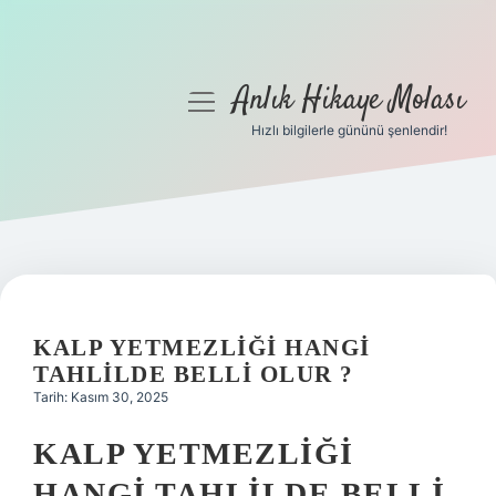
Anlık Hikaye Molası
menüyü
aç
Hızlı bilgilerle gününü şenlendir!
Anasayfa
Gizlilik Politikası
Yasal Uyarı
Hakkımızda
KALP YETMEZLIĞI HANGI
TAHLILDE BELLI OLUR ?
Tarih: Kasım 30, 2025
KALP YETMEZLIĞI
HANGI TAHLILDE BELLI