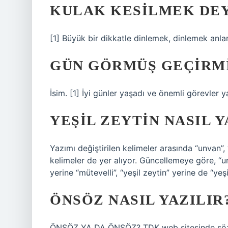
KULAK KESILMEK DEY
[1] Büyük bir dikkatle dinlemek, dinlemek anlam
GÜN GÖRMÜŞ GEÇIRMI
İsim. [1] İyi günler yaşadı ve önemli görevler 
YEŞIL ZEYTIN NASIL Y
Yazımı değiştirilen kelimeler arasında “unvan”, 
kelimeler de yer alıyor. Güncellemeye göre, “un
yerine “mütevelli”, “yeşil zeytin” yerine de “yeşi
ÖNSÖZ NASIL YAZILIR
ÖNSÖZ YA DA ÖNSÖZ? TDK web sitesinde sözlü