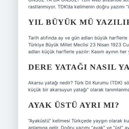
rastlanmıyor. TDK’da kelimenin doğru yazımı “ön
YIL BÜYÜK MÜ YAZIL
Tarih atıfında ay ve gün adları büyük harflerle 
Türkiye Büyük Millet Meclisi 23 Nisan 1923 Cuma
adları küçük harflerle yazılır: Kasım ayının her
DERE YATAĞI NASIL Y
Akarsu yatağı nedir? Türk Dil Kurumu (TDK) sö
küçük bir akarsuyun yatağı” olarak tanımlanma
AYAK ÜSTÜ AYRI MI?
“Ayaküstü” kelimesi Türkçede yaygın olarak kul
anlamına gelir. Doğru yazımı “ayak” ve “üst” ayr