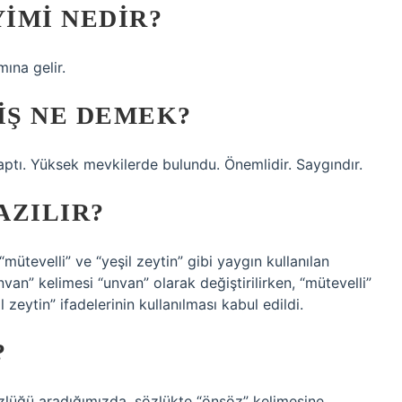
IMI NEDIR?
ına gelir.
Ş NE DEMEK?
yaptı. Yüksek mevkilerde bulundu. Önemlidir. Saygındır.
AZILIR?
“mütevelli” ve “yeşil zeytin” gibi yaygın kullanılan
van” kelimesi “unvan” olarak değiştirilirken, “mütevelli”
l zeytin” ifadelerinin kullanılması kabul edildi.
?
ğü aradığımızda, sözlükte “önsöz” kelimesine