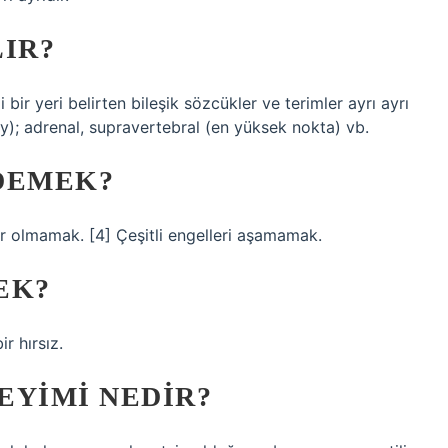
LIR?
i bir yeri belirten bileşik sözcükler ve terimler ayrı ayrı
yüzey); adrenal, supravertebral (en yüksek nokta) vb.
DEMEK?
 olmamak. [4] Çeşitli engelleri aşamamak.
EK?
r hırsız.
EYIMI NEDIR?