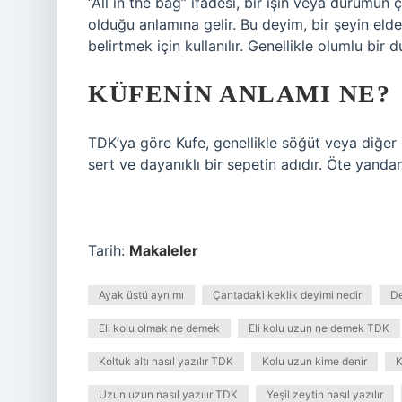
“All in the bag” ifadesi, bir işin veya durumun
olduğu anlamına gelir. Bu deyim, bir şeyin el
belirtmek için kullanılır. Genellikle olumlu bir 
KÜFENIN ANLAMI NE?
TDK’ya göre Kufe, genellikle söğüt veya diğer 
sert ve dayanıklı bir sepetin adıdır. Öte yandan,
Tarih:
Makaleler
Ayak üstü ayrı mı
Çantadaki keklik deyimi nedir
De
Eli kolu olmak ne demek
Eli kolu uzun ne demek TDK
Koltuk altı nasıl yazılır TDK
Kolu uzun kime denir
K
Uzun uzun nasıl yazılır TDK
Yeşil zeytin nasıl yazılır