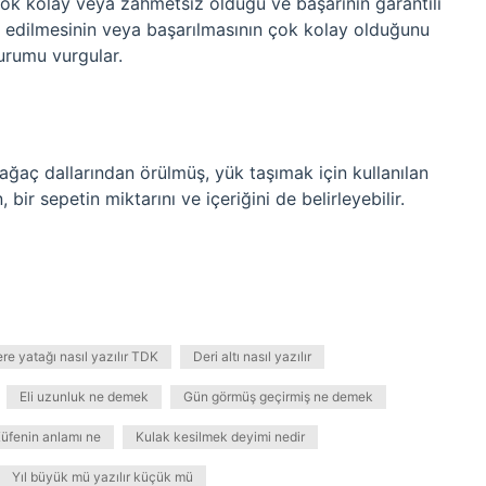
 çok kolay veya zahmetsiz olduğu ve başarının garantili
de edilmesinin veya başarılmasının çok kolay olduğunu
durumu vurgular.
ağaç dallarından örülmüş, yük taşımak için kullanılan
 bir sepetin miktarını ve içeriğini de belirleyebilir.
re yatağı nasıl yazılır TDK
Deri altı nasıl yazılır
Eli uzunluk ne demek
Gün görmüş geçirmiş ne demek
üfenin anlamı ne
Kulak kesilmek deyimi nedir
Yıl büyük mü yazılır küçük mü