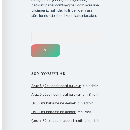
backlinkpanelicomtr@gmail.com
adresine
bildirmeniz halinde, ilgili içerikler yasal
süre içerisinde sitemizden kaldırılacaktır.
Arama
SON YORUMLAR
Aruz ölçüsü nedir nasıl bulunur
için
admin
Aruz ölçüsü nedir nasıl bulunur
için
Sinan
Usul i muhakeme ne demek
için
admin
Usul i muhakeme ne demek
için
Paşa
Çeşmi Bülbül ana maddesi nedir
için
admin