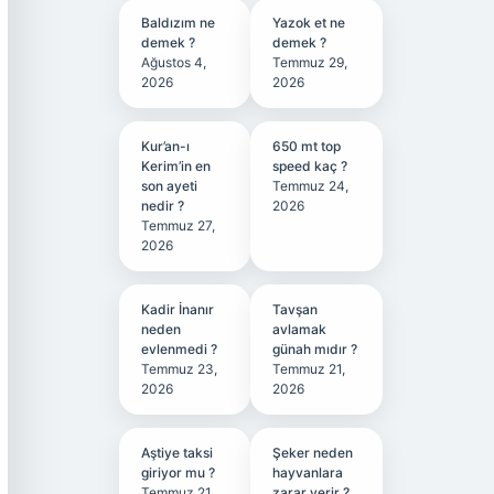
Baldızım ne
Yazok et ne
demek ?
demek ?
Ağustos 4,
Temmuz 29,
2026
2026
Kur’an-ı
650 mt top
Kerim’in en
speed kaç ?
son ayeti
Temmuz 24,
nedir ?
2026
Temmuz 27,
2026
Kadir İnanır
Tavşan
neden
avlamak
evlenmedi ?
günah mıdır ?
Temmuz 23,
Temmuz 21,
2026
2026
Aştiye taksi
Şeker neden
giriyor mu ?
hayvanlara
Temmuz 21,
zarar verir ?