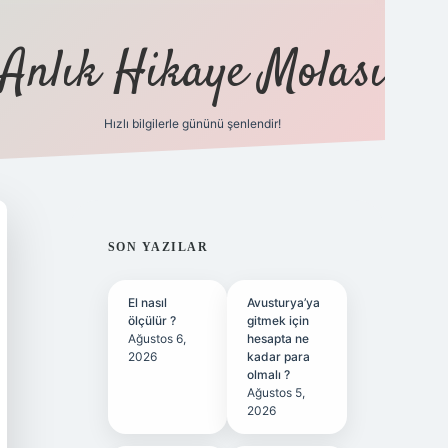
Anlık Hikaye Molası
Hızlı bilgilerle gününü şenlendir!
ilbet yeni giriş
ilbet giriş
grand
SIDEBAR
SON YAZILAR
El nasıl
Avusturya’ya
ölçülür ?
gitmek için
Ağustos 6,
hesapta ne
2026
kadar para
olmalı ?
Ağustos 5,
2026