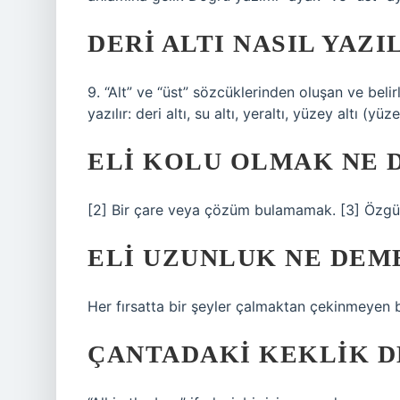
DERI ALTI NASIL YAZI
9. “Alt” ve “üst” sözcüklerinden oluşan ve belirl
yazılır: deri altı, su altı, yeraltı, yüzey altı (
ELI KOLU OLMAK NE 
[2] Bir çare veya çözüm bulamamak. [3] Özgür
ELI UZUNLUK NE DEM
Her fırsatta bir şeyler çalmaktan çekinmeyen bi
ÇANTADAKI KEKLIK D