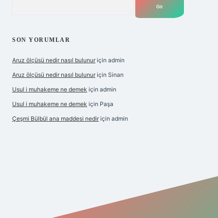
SON YORUMLAR
Aruz ölçüsü nedir nasıl bulunur
için
admin
Aruz ölçüsü nedir nasıl bulunur
için
Sinan
Usul i muhakeme ne demek
için
admin
Usul i muhakeme ne demek
için
Paşa
Çeşmi Bülbül ana maddesi nedir
için
admin
iriş
grandoperabet giriş
betexper