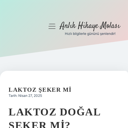
Anlık Hikaye Molası
menüyü
aç
Hızlı bilgilerle gününü şenlendir!
Anasayfa
Gizlilik Politikası
Yasal Uyarı
Hakkımızda
LAKTOZ ŞEKER MI
Tarih: Nisan 27, 2025
LAKTOZ DOĞAL
ŞEKER MI?