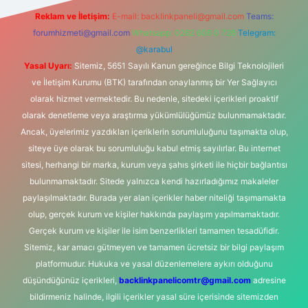
Reklam ve İletişim:
E-mail:
backlinkpaneli@gmail.com
Teams:
forumhizmeti@gmail.com
Whatsapp: 0262 606 0 726
Telegram:
@karabul
Yasal Uyarı:
Sitemiz, 5651 Sayılı Kanun gereğince Bilgi Teknolojileri
ve İletişim Kurumu (BTK) tarafından onaylanmış bir Yer Sağlayıcı
olarak hizmet vermektedir. Bu nedenle, sitedeki içerikleri proaktif
olarak denetleme veya araştırma yükümlülüğümüz bulunmamaktadır.
Ancak, üyelerimiz yazdıkları içeriklerin sorumluluğunu taşımakta olup,
siteye üye olarak bu sorumluluğu kabul etmiş sayılırlar. Bu internet
sitesi, herhangi bir marka, kurum veya şahıs şirketi ile hiçbir bağlantısı
bulunmamaktadır. Sitede yalnızca kendi hazırladığımız makaleler
paylaşılmaktadır. Burada yer alan içerikler haber niteliği taşımamakta
olup, gerçek kurum ve kişiler hakkında paylaşım yapılmamaktadır.
Gerçek kurum ve kişiler ile isim benzerlikleri tamamen tesadüfidir.
Sitemiz, kar amacı gütmeyen ve tamamen ücretsiz bir bilgi paylaşım
platformudur. Hukuka ve yasal düzenlemelere aykırı olduğunu
düşündüğünüz içerikleri,
backlinkpanelicomtr@gmail.com
adresine
bildirmeniz halinde, ilgili içerikler yasal süre içerisinde sitemizden