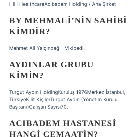
IHH HealthcareAcıbadem Holding / Ana Şirket
BY MEHMALI’NIN SAHIBI
KIMDIR?
Mehmet Ali Yalçındağ – Vikipedi.
AYDINLAR GRUBU
KIMIN?
Turgut Aydın HoldingKuruluş 1976Merkez İstanbul,
TürkiyeKilit KişilerTurgut Aydın (Yönetim Kurulu
Başkanı)Çalışan Sayısı70.
ACIBADEM HASTANESI
HANGI CEMAATIN?