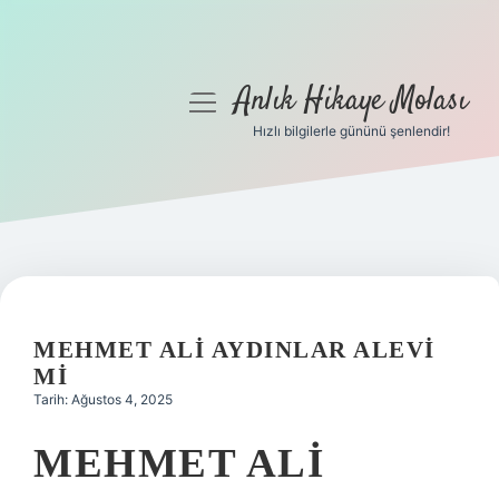
Anlık Hikaye Molası
menüyü
aç
Hızlı bilgilerle gününü şenlendir!
Anasayfa
Gizlilik Politikası
Yasal Uyarı
Hakkımızda
MEHMET ALI AYDINLAR ALEVI
MI
Tarih: Ağustos 4, 2025
MEHMET ALI