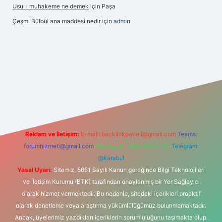
Usul i muhakeme ne demek
için
Paşa
Çeşmi Bülbül ana maddesi nedir
için
admin
betexper
Reklam ve İletişim:
E-mail:
backlinkpaneli@gmail.com
Teams:
forumhizmeti@gmail.com
Whatsapp: 0262 606 0 726
Telegram:
@karabul
Yasal Uyarı:
Sitemiz, 5651 Sayılı Kanun gereğince Bilgi Teknolojileri
ve İletişim Kurumu (BTK) tarafından onaylanmış bir Yer Sağlayıcı
olarak hizmet vermektedir. Bu nedenle, sitedeki içerikleri proaktif
olarak denetleme veya araştırma yükümlülüğümüz bulunmamaktadır.
Ancak, üyelerimiz yazdıkları içeriklerin sorumluluğunu taşımakta olup,