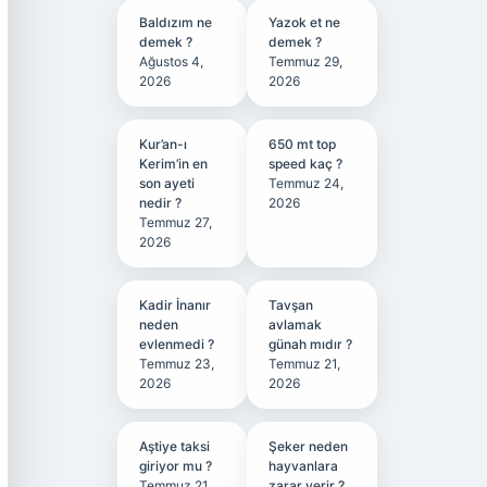
Baldızım ne
Yazok et ne
demek ?
demek ?
Ağustos 4,
Temmuz 29,
2026
2026
Kur’an-ı
650 mt top
Kerim’in en
speed kaç ?
son ayeti
Temmuz 24,
nedir ?
2026
Temmuz 27,
2026
Kadir İnanır
Tavşan
neden
avlamak
evlenmedi ?
günah mıdır ?
Temmuz 23,
Temmuz 21,
2026
2026
Aştiye taksi
Şeker neden
giriyor mu ?
hayvanlara
Temmuz 21,
zarar verir ?