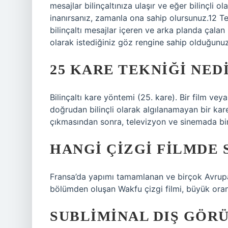
mesajlar bilinçaltınıza ulaşır ve eğer bilinçli 
inanırsanız, zamanla ona sahip olursunuz.12 Te
bilinçaltı mesajlar içeren ve arka planda çalan m
olarak istediğiniz göz rengine sahip olduğunu
25 KARE TEKNIĞI NED
Bilinçaltı kare yöntemi (25. kare). Bir film vey
doğrudan bilinçli olarak algılanamayan bir ka
çıkmasından sonra, televizyon ve sinemada birç
HANGI ÇIZGI FILMDE 
Fransa’da yapımı tamamlanan ve birçok Avrupa
bölümden oluşan Wakfu çizgi filmi, büyük orand
SUBLIMINAL DIŞ GÖRÜ