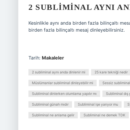
2 SUBLIMINAL AYNI A
Kesinlikle aynı anda birden fazla bilinçaltı mes
birden fazla bilinçaltı mesaj dinleyebilirsiniz.
Tarih:
Makaleler
2 subliminal aynı anda dinlenir mi
25 kare tekniği nedir
Müslümanlar subliminal dinleyebilir mi
Sessiz subliminal
Subliminal dinlerken olumlama yapılır mı
Subliminal dış 
Subliminal günah mıdır
Subliminal işe yarıyor mu
S
Subliminal ne anlama gelir
Subliminal ne demek TDK