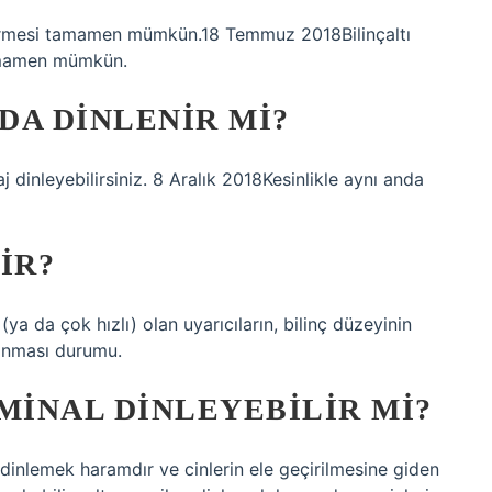
ştirmesi tamamen mümkün.18 Temmuz 2018Bilinçaltı
amamen mümkün.
NDA DINLENIR MI?
aj dinleyebilirsiniz. 8 Aralık 2018Kesinlikle aynı anda
IR?
(ya da çok hızlı) olan uyarıcıların, bilinç düzeyinin
anması durumu.
INAL DINLEYEBILIR MI?
ı dinlemek haramdır ve cinlerin ele geçirilmesine giden