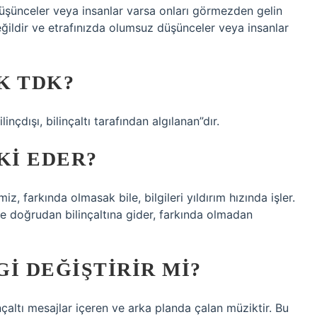
düşünceler veya insanlar varsa onları görmezden gelin
ğildir ve etrafınızda olumsuz düşünceler veya insanlar
K TDK?
linçdışı, bilinçaltı tarafından algılanan”dır.
KI EDER?
iz, farkında olmasak bile, bilgileri yıldırım hızında işler.
r ve doğrudan bilinçaltına gider, farkında olmadan
I DEĞIŞTIRIR MI?
linçaltı mesajlar içeren ve arka planda çalan müziktir. Bu