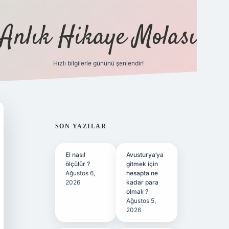
Anlık Hikaye Molası
Hızlı bilgilerle gününü şenlendir!
ilbet yeni giriş
ilbet giriş
grandoperabet giriş
SIDEBAR
SON YAZILAR
El nasıl
Avusturya’ya
ölçülür ?
gitmek için
Ağustos 6,
hesapta ne
2026
kadar para
olmalı ?
Ağustos 5,
2026