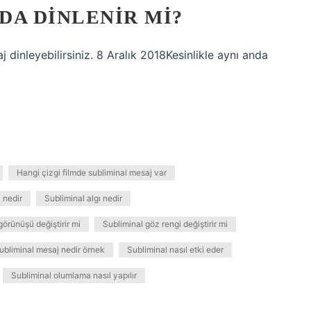
NDA DINLENIR MI?
aj dinleyebilirsiniz. 8 Aralık 2018Kesinlikle aynı anda
Hangi çizgi filmde subliminal mesaj var
 nedir
Subliminal algı nedir
görünüşü değiştirir mi
Subliminal göz rengi değiştirir mi
ubliminal mesaj nedir örnek
Subliminal nasıl etki eder
Subliminal olumlama nasıl yapılır