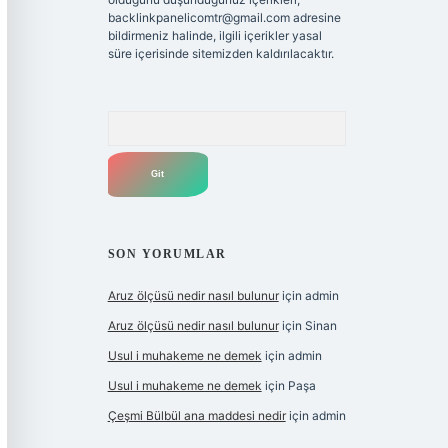
backlinkpanelicomtr@gmail.com
adresine
bildirmeniz halinde, ilgili içerikler yasal
süre içerisinde sitemizden kaldırılacaktır.
Arama
SON YORUMLAR
Aruz ölçüsü nedir nasıl bulunur
için
admin
Aruz ölçüsü nedir nasıl bulunur
için
Sinan
Usul i muhakeme ne demek
için
admin
Usul i muhakeme ne demek
için
Paşa
Çeşmi Bülbül ana maddesi nedir
için
admin