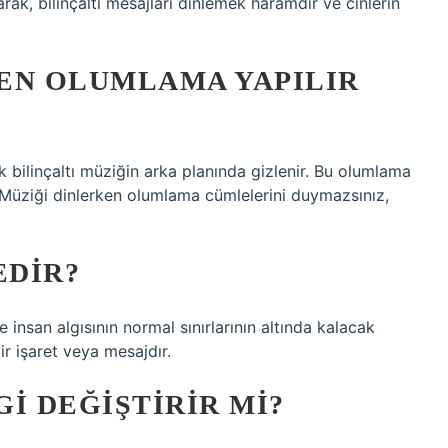
rak, bilinçaltı mesajları dinlemek haramdır ve cinlerin
EN OLUMLAMA YAPILIR
ak bilinçaltı müziğin arka planında gizlenir. Bu olumlama
ır. Müziği dinlerken olumlama cümlelerini duymazsınız,
EDIR?
 insan algısının normal sınırlarının altında kalacak
r işaret veya mesajdır.
I DEĞIŞTIRIR MI?