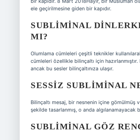
bir kapıdır. 8 Mart 2018Hayır, bir Müslüman ola
ele geçirilmesine giden bir kapıdır.
SUBLIMINAL DINLERK
MI?
Olumlama cümleleri çeşitli teknikler kullanılar
cümleleri özellikle bilinçaltı için hazırlanmışt
ancak bu sesler bilinçaltınıza ulaşır.
SESSIZ SUBLIMINAL N
Bilinçaltı mesaj, bir nesnenin içine gömülmüş ve
şekilde tasarlanmış, o anda algılanamayacak bi
SUBLIMINAL GÖZ RENG