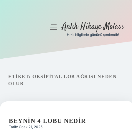
Anlık Hikaye Molası
menüyü
aç
Hızlı bilgilerle gününü şenlendir!
Anasayfa
Gizlilik Politikası
Yasal Uyarı
ETIKET:
OKSIPITAL LOB AĞRISI NEDEN
OLUR
Hakkımızda
BEYNIN 4 LOBU NEDIR
Tarih: Ocak 21, 2025