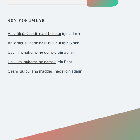
SON YORUMLAR
Aruz ölçüsü nedir nasıl bulunur
için
admin
Aruz ölçüsü nedir nasıl bulunur
için
Sinan
Usul i muhakeme ne demek
için
admin
Usul i muhakeme ne demek
için
Paşa
Çeşmi Bülbül ana maddesi nedir
için
admin
et giriş
betexper