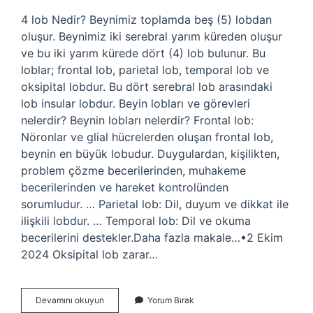
4 lob Nedir? Beynimiz toplamda beş (5) lobdan
oluşur. Beynimiz iki serebral yarım küreden oluşur
ve bu iki yarım kürede dört (4) lob bulunur. Bu
loblar; frontal lob, parietal lob, temporal lob ve
oksipital lobdur. Bu dört serebral lob arasındaki
lob insular lobdur. Beyin lobları ve görevleri
nelerdir? Beynin lobları nelerdir? Frontal lob:
Nöronlar ve glial hücrelerden oluşan frontal lob,
beynin en büyük lobudur. Duygulardan, kişilikten,
problem çözme becerilerinden, muhakeme
becerilerinden ve hareket kontrolünden
sorumludur. … Parietal lob: Dil, duyum ve dikkat ile
ilişkili lobdur. … Temporal lob: Dil ve okuma
becerilerini destekler.Daha fazla makale…•2 Ekim
2024 Oksipital lob zarar…
Beynin
Devamını okuyun
Yorum Bırak
4