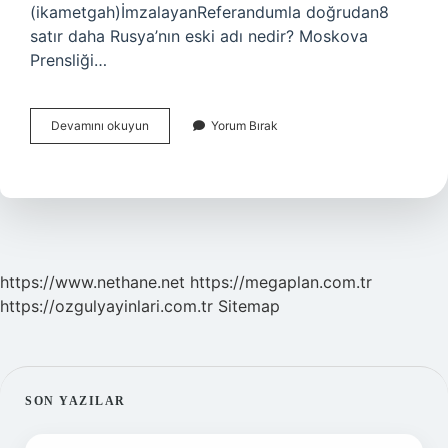
(ikametgah)İmzalayanReferandumla doğrudan8
satır daha Rusya’nın eski adı nedir? Moskova
Prensliği…
Rusya
Devamını okuyun
Yorum Bırak
Ne
Zaman
Devlet
Oldu
https://www.nethane.net
https://megaplan.com.tr
https://ozgulyayinlari.com.tr
Sitemap
SIDEBAR
SON YAZILAR