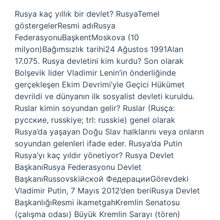
Rusya kaç yıllık bir devlet? RusyaTemel
göstergelerResmi adıRusya
FederasyonuBaşkentMoskova (10
milyon)Bağımsızlık tarihi24 Ağustos 1991Alan
17.075. Rusya devletini kim kurdu? Son olarak
Bolşevik lider Vladimir Lenin’in önderliğinde
gerçekleşen Ekim Devrimi’yle Geçici Hükümet
devrildi ve dünyanın ilk sosyalist devleti kuruldu.
Ruslar kimin soyundan gelir? Ruslar (Rusça:
русские, russkiye; trl: russkie) genel olarak
Rusya’da yaşayan Doğu Slav halklarını veya onların
soyundan gelenleri ifade eder. Rusya’da Putin
Rusya’yı kaç yıldır yönetiyor? Rusya Devlet
BaşkanıRusya Federasyonu Devlet
BaşkanıRussovskiйской ФедерацииGörevdeki
Vladimir Putin, 7 Mayıs 2012’den beriRusya Devlet
BaşkanlığıResmi ikametgahKremlin Senatosu
(çalışma odası) Büyük Kremlin Sarayı (tören)