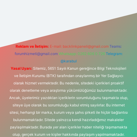
et giriş
betexper
Reklam ve İletişim:
E-mail:
backlinkpaneli@gmail.com
Teams:
forumhizmeti@gmail.com
Whatsapp: 0262 606 0 726
Telegram:
@karabul
Yasal Uyarı:
Sitemiz, 5651 Sayılı Kanun gereğince Bilgi Teknolojileri
ve İletişim Kurumu (BTK) tarafından onaylanmış bir Yer Sağlayıcı
olarak hizmet vermektedir. Bu nedenle, sitedeki içerikleri proaktif
olarak denetleme veya araştırma yükümlülüğümüz bulunmamaktadır.
Ancak, üyelerimiz yazdıkları içeriklerin sorumluluğunu taşımakta olup,
siteye üye olarak bu sorumluluğu kabul etmiş sayılırlar. Bu internet
sitesi, herhangi bir marka, kurum veya şahıs şirketi ile hiçbir bağlantısı
bulunmamaktadır. Sitede yalnızca kendi hazırladığımız makaleler
paylaşılmaktadır. Burada yer alan içerikler haber niteliği taşımamakta
olup, gerçek kurum ve kişiler hakkında paylaşım yapılmamaktadır.