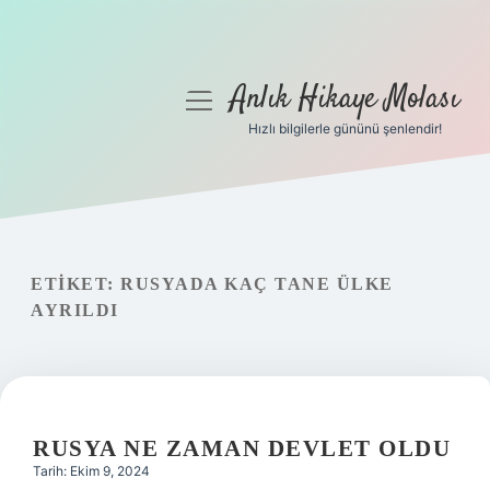
Anlık Hikaye Molası
menüyü
aç
Hızlı bilgilerle gününü şenlendir!
Anasayfa
Gizlilik Politikası
Yasal Uyarı
ETIKET:
RUSYADA KAÇ TANE ÜLKE
AYRILDI
Hakkımızda
RUSYA NE ZAMAN DEVLET OLDU
Tarih: Ekim 9, 2024