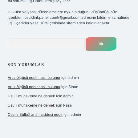
bu sorumluluğu kabul etmiş sayılırlar.
Hukuka ve yasal düzenlemelere aykırı olduğunu düşündüğünüz
içerikleri,
backlinkpanelicomtr@gmail.com
adresine bildirmeniz halinde,
ilgili içerikler yasal süre içerisinde sitemizden kaldırılacaktır.
Arama
SON YORUMLAR
Aruz ölçüsü nedir nasıl bulunur
için
admin
Aruz ölçüsü nedir nasıl bulunur
için
Sinan
Usul i muhakeme ne demek
için
admin
Usul i muhakeme ne demek
için
Paşa
Çeşmi Bülbül ana maddesi nedir
için
admin