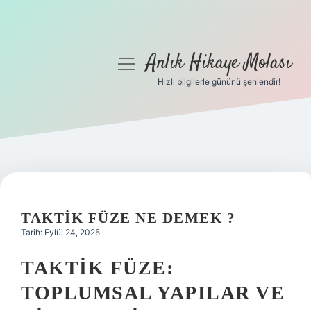
Anlık Hikaye Molası
menüyü
aç
Hızlı bilgilerle gününü şenlendir!
Anasayfa
Gizlilik Politikası
Yasal Uyarı
Hakkımızda
TAKTIK FÜZE NE DEMEK ?
Tarih: Eylül 24, 2025
TAKTIK FÜZE:
TOPLUMSAL YAPILAR VE