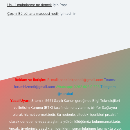
Usul i muhakeme ne demek
için
Paşa
Çeşmi Bülbül ana maddesi nedir
için
admin
exper
Reklam ve İletişim:
E-mail:
backlinkpaneli@gmail.com
Teams:
forumhizmeti@gmail.com
Whatsapp: 0262 606 0 726
Telegram:
@karabul
Yasal Uyarı:
Sitemiz, 5651 Sayılı Kanun gereğince Bilgi Teknolojileri
ve İletişim Kurumu (BTK) tarafından onaylanmış bir Yer Sağlayıcı
olarak hizmet vermektedir. Bu nedenle, sitedeki içerikleri proaktif
olarak denetleme veya araştırma yükümlülüğümüz bulunmamaktadır.
Ancak, üyelerimiz yazdıkları içeriklerin sorumluluğunu taşımakta olup,