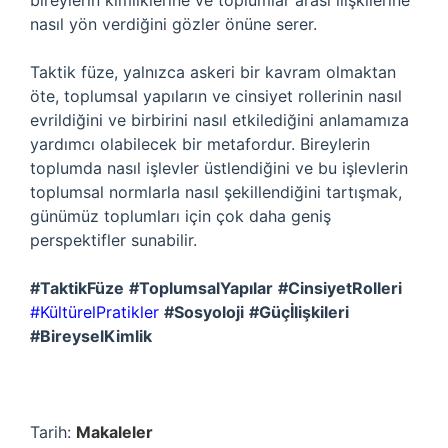
bireylerin kimliklerine ve toplumlar arası ilişkilerine
nasıl yön verdiğini gözler önüne serer.
Taktik füze, yalnızca askeri bir kavram olmaktan
öte, toplumsal yapıların ve cinsiyet rollerinin nasıl
evrildiğini ve birbirini nasıl etkilediğini anlamamıza
yardımcı olabilecek bir metafordur. Bireylerin
toplumda nasıl işlevler üstlendiğini ve bu işlevlerin
toplumsal normlarla nasıl şekillendiğini tartışmak,
günümüz toplumları için çok daha geniş
perspektifler sunabilir.
#TaktikFüze
#ToplumsalYapılar
#CinsiyetRolleri
#KültürelPratikler
#Sosyoloji
#Güçİlişkileri
#BireyselKimlik
Tarih:
Makaleler