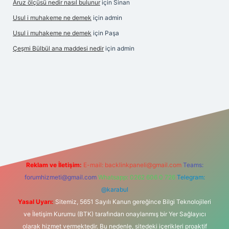
Aruz ölçüsü nedir nasıl bulunur
için
Sinan
Usul i muhakeme ne demek
için
admin
Usul i muhakeme ne demek
için
Paşa
Çeşmi Bülbül ana maddesi nedir
için
admin
t giriş
grandoperabet giriş
betexper
Reklam ve İletişim:
E-mail:
backlinkpaneli@gmail.com
Teams:
forumhizmeti@gmail.com
Whatsapp: 0262 606 0 726
Telegram:
@karabul
Yasal Uyarı:
Sitemiz, 5651 Sayılı Kanun gereğince Bilgi Teknolojileri
ve İletişim Kurumu (BTK) tarafından onaylanmış bir Yer Sağlayıcı
olarak hizmet vermektedir. Bu nedenle, sitedeki içerikleri proaktif