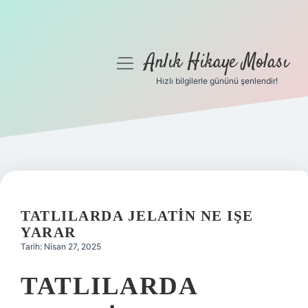
Anlık Hikaye Molası
menüyü
aç
Hızlı bilgilerle gününü şenlendir!
Anasayfa
Gizlilik Politikası
Yasal Uyarı
Hakkımızda
TATLILARDA JELATIN NE IŞE
YARAR
Tarih: Nisan 27, 2025
TATLILARDA