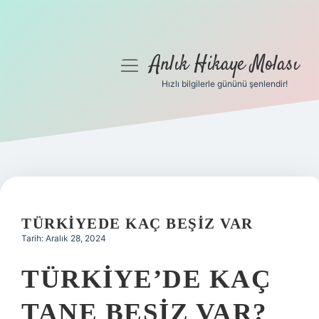
Anlık Hikaye Molası
menüyü
aç
Hızlı bilgilerle gününü şenlendir!
Anasayfa
Gizlilik Politikası
Yasal Uyarı
Hakkımızda
TÜRKIYEDE KAÇ BEŞIZ VAR
Tarih: Aralık 28, 2024
TÜRKIYE’DE KAÇ
TANE BEŞIZ VAR?