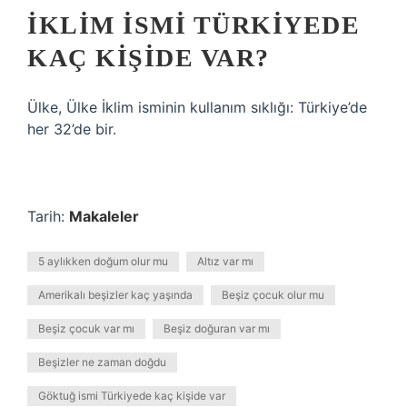
İKLIM ISMI TÜRKIYEDE
KAÇ KIŞIDE VAR?
Ülke, Ülke İklim isminin kullanım sıklığı: Türkiye’de
her 32’de bir.
Tarih:
Makaleler
5 aylıkken doğum olur mu
Altız var mı
Amerikalı beşizler kaç yaşında
Beşiz çocuk olur mu
Beşiz çocuk var mı
Beşiz doğuran var mı
Beşizler ne zaman doğdu
Göktuğ ismi Türkiyede kaç kişide var