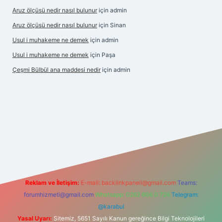
Aruz ölçüsü nedir nasıl bulunur
için
admin
Aruz ölçüsü nedir nasıl bulunur
için
Sinan
Usul i muhakeme ne demek
için
admin
Usul i muhakeme ne demek
için
Paşa
Çeşmi Bülbül ana maddesi nedir
için
admin
giriş
grandoperabet giriş
betexper
Reklam ve İletişim:
E-mail:
backlinkpaneli@gmail.com
Teams:
forumhizmeti@gmail.com
Whatsapp: 0262 606 0 726
Telegram:
@karabul
Yasal Uyarı:
Sitemiz, 5651 Sayılı Kanun gereğince Bilgi Teknolojileri