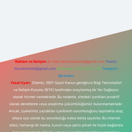
iş
betexper
Reklam ve İletişim:
E-mail:
backlinkpaneli@gmail.com
Teams:
forumhizmeti@gmail.com
Whatsapp: 0262 606 0 726
Telegram:
@karabul
Yasal Uyarı:
Sitemiz, 5651 Sayılı Kanun gereğince Bilgi Teknolojileri
ve İletişim Kurumu (BTK) tarafından onaylanmış bir Yer Sağlayıcı
olarak hizmet vermektedir. Bu nedenle, sitedeki içerikleri proaktif
olarak denetleme veya araştırma yükümlülüğümüz bulunmamaktadır.
Ancak, üyelerimiz yazdıkları içeriklerin sorumluluğunu taşımakta olup,
siteye üye olarak bu sorumluluğu kabul etmiş sayılırlar. Bu internet
sitesi, herhangi bir marka, kurum veya şahıs şirketi ile hiçbir bağlantısı