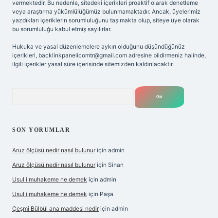
vermektedir. Bu nedenle, sitedeki içerikleri proaktif olarak denetleme
veya araştırma yükümlülüğümüz bulunmamaktadır. Ancak, üyelerimiz
yazdıkları içeriklerin sorumluluğunu taşımakta olup, siteye üye olarak
bu sorumluluğu kabul etmiş sayılırlar.
Hukuka ve yasal düzenlemelere aykırı olduğunu düşündüğünüz
içerikleri,
backlinkpanelicomtr@gmail.com
adresine bildirmeniz halinde,
ilgili içerikler yasal süre içerisinde sitemizden kaldırılacaktır.
Arama
SON YORUMLAR
Aruz ölçüsü nedir nasıl bulunur
için
admin
Aruz ölçüsü nedir nasıl bulunur
için
Sinan
Usul i muhakeme ne demek
için
admin
Usul i muhakeme ne demek
için
Paşa
Çeşmi Bülbül ana maddesi nedir
için
admin