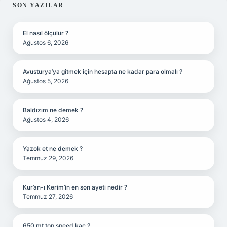
SIDEBAR
SON YAZILAR
El nasıl ölçülür ?
Ağustos 6, 2026
Avusturya’ya gitmek için hesapta ne kadar para olmalı ?
Ağustos 5, 2026
Baldızım ne demek ?
Ağustos 4, 2026
Yazok et ne demek ?
Temmuz 29, 2026
Kur’an-ı Kerim’in en son ayeti nedir ?
Temmuz 27, 2026
650 mt top speed kaç ?