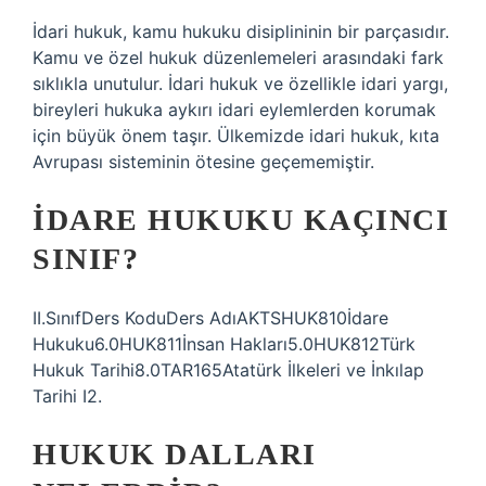
İdari hukuk, kamu hukuku disiplininin bir parçasıdır.
Kamu ve özel hukuk düzenlemeleri arasındaki fark
sıklıkla unutulur. İdari hukuk ve özellikle idari yargı,
bireyleri hukuka aykırı idari eylemlerden korumak
için büyük önem taşır. Ülkemizde idari hukuk, kıta
Avrupası sisteminin ötesine geçememiştir.
İDARE HUKUKU KAÇINCI
SINIF?
II.SınıfDers KoduDers AdıAKTSHUK810İdare
Hukuku6.0HUK811İnsan Hakları5.0HUK812Türk
Hukuk Tarihi8.0TAR165Atatürk İlkeleri ve İnkılap
Tarihi I2.
HUKUK DALLARI