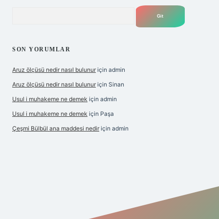
Arama
SON YORUMLAR
Aruz ölçüsü nedir nasıl bulunur
için
admin
Aruz ölçüsü nedir nasıl bulunur
için
Sinan
Usul i muhakeme ne demek
için
admin
Usul i muhakeme ne demek
için
Paşa
Çeşmi Bülbül ana maddesi nedir
için
admin
texper