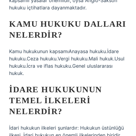
kapsamlı yasalar önemlidir, oysa Anglo-Sakson
hukuku içtihatlara dayanmaktadır.
KAMU HUKUKU DALLARI
NELERDIR?
Kamu hukukunun kapsamıAnayasa hukuku.İdare
hukuku.Ceza hukuku.Vergi hukuku.Mali hukuk.Usul
hukuku.İcra ve iflas hukuku.Genel uluslararası
hukuk.
İDARE HUKUKUNUN
TEMEL ILKELERI
NELERDIR?
İdari hukukun ilkeleri şunlardır: Hukukun üstünlüğü
ilkesi. İdari hukukun en önemli ilkelerinden biridir. …