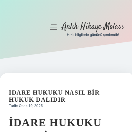
Anlık Hikaye Molası
menüyü
aç
Hızlı bilgilerle gününü şenlendir!
Anasayfa
Gizlilik Politikası
Yasal Uyarı
Hakkımızda
IDARE HUKUKU NASIL BIR
HUKUK DALIDIR
Tarih: Ocak 19, 2025
İDARE HUKUKU