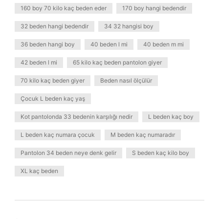
160 boy 70 kilo kaç beden eder
170 boy hangi bedendir
32 beden hangi bedendir
34 32 hangisi boy
36 beden hangi boy
40 beden l mi
40 beden m mi
42 beden l mi
65 kilo kaç beden pantolon giyer
70 kilo kaç beden giyer
Beden nasıl ölçülür
Çocuk L beden kaç yaş
Kot pantolonda 33 bedenin karşılığı nedir
L beden kaç boy
L beden kaç numara çocuk
M beden kaç numaradır
Pantolon 34 beden neye denk gelir
S beden kaç kilo boy
XL kaç beden