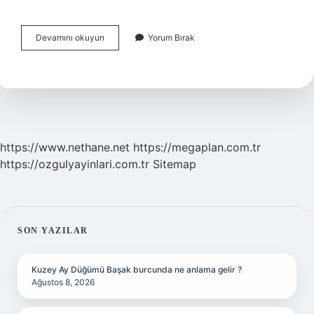
Halkçılık
Devamını okuyun
Yorum Bırak
Nedir
Vikipedi
https://www.nethane.net
https://megaplan.com.tr
https://ozgulyayinlari.com.tr
Sitemap
SIDEBAR
SON YAZILAR
Kuzey Ay Düğümü Başak burcunda ne anlama gelir ?
Ağustos 8, 2026