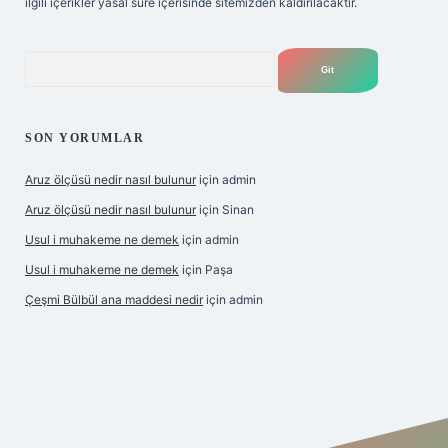
ilgili içerikler yasal süre içerisinde sitemizden kaldırılacaktır.
Arama
SON YORUMLAR
Aruz ölçüsü nedir nasıl bulunur
için
admin
Aruz ölçüsü nedir nasıl bulunur
için
Sinan
Usul i muhakeme ne demek
için
admin
Usul i muhakeme ne demek
için
Paşa
Çeşmi Bülbül ana maddesi nedir
için
admin
et giriş
betexper