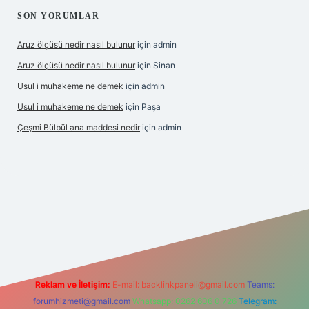
SON YORUMLAR
Aruz ölçüsü nedir nasıl bulunur
için
admin
Aruz ölçüsü nedir nasıl bulunur
için
Sinan
Usul i muhakeme ne demek
için
admin
Usul i muhakeme ne demek
için
Paşa
Çeşmi Bülbül ana maddesi nedir
için
admin
exper
Reklam ve İletişim:
E-mail:
backlinkpaneli@gmail.com
Teams:
forumhizmeti@gmail.com
Whatsapp: 0262 606 0 726
Telegram: