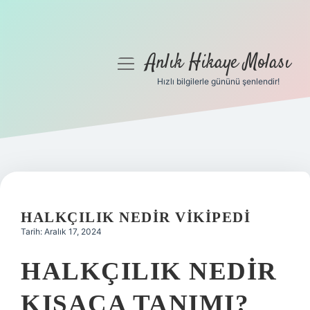
Anlık Hikaye Molası
menüyü
aç
Hızlı bilgilerle gününü şenlendir!
Anasayfa
Gizlilik Politikası
Yasal Uyarı
Hakkımızda
HALKÇILIK NEDIR VIKIPEDI
Tarih: Aralık 17, 2024
HALKÇILIK NEDIR
KISACA TANIMI?